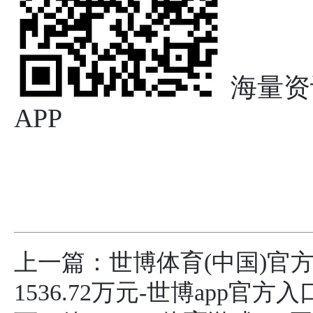
海量资
APP
上一篇：
世博体育(中国)官
1536.72万元-世博app官