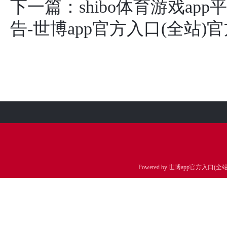
下一篇：
shibo体育游戏app
告-世博app官方入口(全站
Powered by
世博app官方入口(全