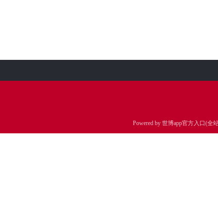
Powered by
世博app官方入口(全