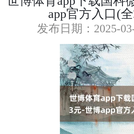
世博体育app下载国科微(3
app官方入口(
发布日期：2025-03