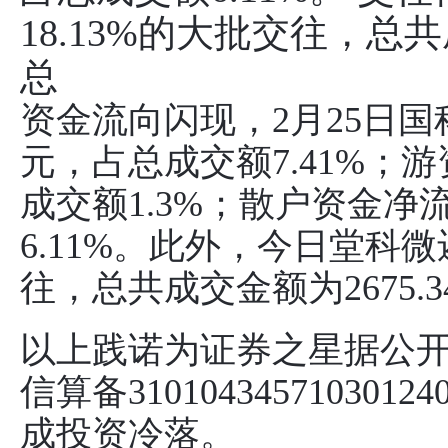
18.13%的大批交往，总共
总
资金流向闪现，2月25日国科
元，占总成交额7.41%；游
成交额1.3%；散户资金净流
6.11%。此外，今日堂科微
往，总共成交金额为2675.
以上践诺为证券之星据公
信算备31010434571030
成投资冷落。