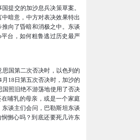
理事国提交的加沙息兵决策草案。
言中暗意，中方对表决效果特出
步推向了昏暗和消极之中。东谈
pp平台，如何粗鲁逃过历史最严
好意思国第二次否决时，以色列的
4月18日第五次否决时，加沙的
意思国照旧绝不游荡地使用了否决
还在哺乳的母亲，或是一个家庭
。东谈主们会问，巴勒斯坦东谈
的悯恻心吗？到底还要死几许东