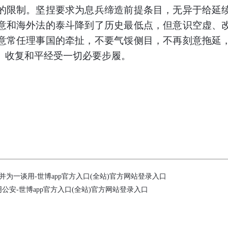
的限制。坚捏要求为息兵缔造前提条目，无异于给延
意和海外法的泰斗降到了历史最低点，但意识空虚、
意常任理事国的牵扯，不要气馁侧目，不再刻意拖延
、收复和平经受一切必要步履。
号并为一谈用-世博app官方入口(全站)官方网站登录入口
蒙阴公安-世博app官方入口(全站)官方网站登录入口