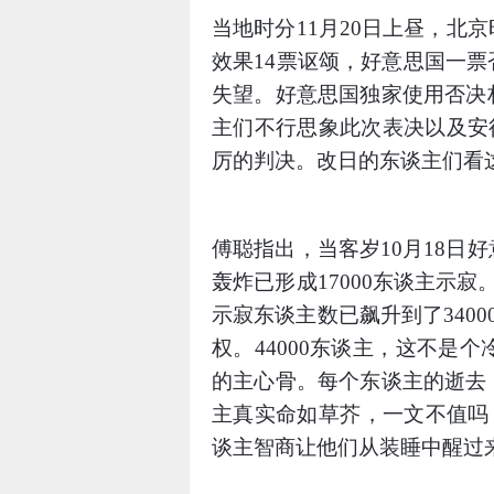
当地时分11月20日上昼，北
效果14票讴颂，好意思国一
失望。好意思国独家使用否决
主们不行思象此次表决以及安得
厉的判决。改日的东谈主们看
傅聪指出，当客岁10月18日
轰炸已形成17000东谈主示
示寂东谈主数已飙升到了340
权。44000东谈主，这不
的主心骨。每个东谈主的逝去
主真实命如草芥，一文不值吗
谈主智商让他们从装睡中醒过