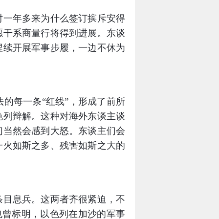
时一年多来为什么签订摈斥安得
愿干系商量行将得到进展。东谈
捏续开展军事步履，一边不休为
的每一条“红线”，形成了前所
色列辩解。这种对海外东谈主谈
们当然会感到大怒。东谈主们会
一火如斯之多、残害如斯之大的
条目息兵。这两者齐很紧迫，不
实也曾标明，以色列在加沙的军事