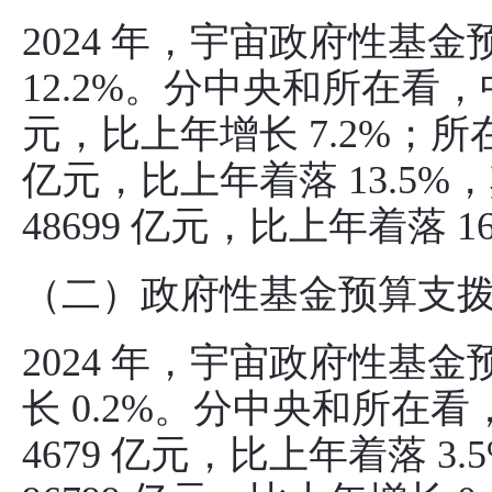
2024 年，宇宙政府性基金
12.2%。分中央和所在看，
元，比上年增长 7.2%；所
亿元，比上年着落 13.5
48699 亿元，比上年着落 1
（二）政府性基金预算支
2024 年，宇宙政府性基金预
长 0.2%。分中央和所在
4679 亿元，比上年着落 