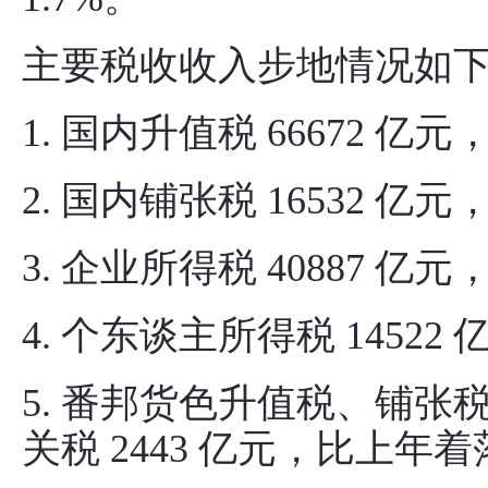
主要税收收入步地情况如
1. 国内升值税 66672 亿
2. 国内铺张税 16532 亿
3. 企业所得税 40887 亿
4. 个东谈主所得税 14522
5. 番邦货色升值税、铺张税 
关税 2443 亿元，比上年着落