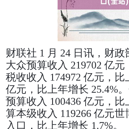
财联社 1 月 24 日讯，财
大众预算收入 219702 亿
税收收入 174972 亿元，比
亿元，比上年增长 25.4
预算收入 100436 亿元，
算本级收入 119266 亿元
入口，比上年增长 1.7%。